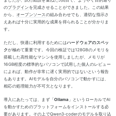
ましたが、試行錯誤を重ねた5回目で、ようやく目的通り
の
プラグイン
を完成させることができました。この結果
から、
オープンソース
の組み合わせでも、適切な指示さ
えあれば十分に実用的な成果を得られることが分かりま
す。
ただし、快適に利用するためには
ハードウェアのスペッ
ク
が極めて重要です。今回の検証では128GBのメモリを
搭載した高性能なマシンを使用しましたが、メモリが
16GB程度の標準的なパソコンで試用した個人のレビュー
によれば、動作が非常に遅く実用的ではないという報告
もあります。AIモデルを自分のパソコンで動かすには、
相応の処理能力が不可欠となります。
導入にあたっては、まず「
Ollama
」というローカルでAI
を動かすためのプラットフォームをインストールする必
要があります。その上でQwen3-coderのモデルを取り込