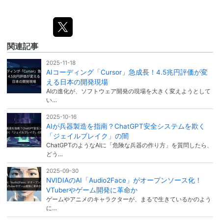
関連記事
2025-11-18
AIコーディング「Cursor」急成長！4.5兆円評価が変
える日本の開発現場
AIの進化が、ソフトウェア開発の現場を大きく変えようとして
い…
2025-10-16
AIが兵器製造を指南？ChatGPT安全システムを欺く
「ジェイルブレイク」の闇
ChatGPTのようなAIに「危険な兵器の作り方」を質問したら、
どう…
2025-09-30
NVIDIAのAI「Audio2Face」がオープンソース化！
VTuberやゲーム開発に革命か
ゲームやアニメのキャラクターが、まるで生きているかのよう
に…