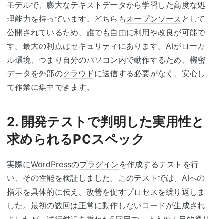
モデル
で、膨大なテキストデータから学習した高度な処
理能力を持っています。どちらも
オープンソース
として
公開されているため、誰でも自由に利用や改良が可能で
す。最大の利点はセキュリティにあります。AIがローカ
ル環境、つまり自分のパソコン内で動作するため、機密
データを外部の
クラウド
に送信する必要がなく、安心し
て作業に集中できます。
2. 開発テストで判明した実用性と
求められるPCスペック
実際に
WordPress
の
プラグイン
を作成するテストを行
い、その性能を検証しました。このテストでは、AIへの
指示を具体的に伝え、改善を促すプロセスを繰り返しま
した。最初の数回は正常に動作しないコードが生成され