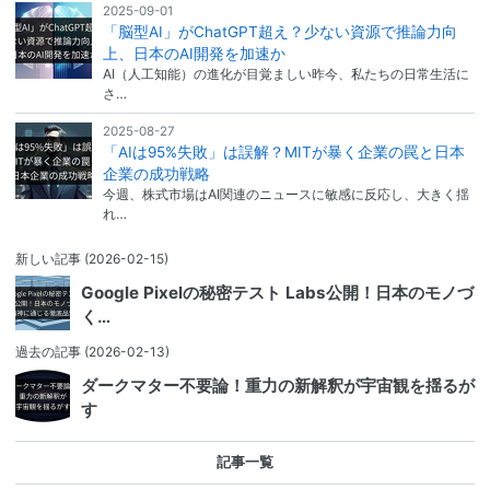
2025-09-01
「脳型AI」がChatGPT超え？少ない資源で推論力向
上、日本のAI開発を加速か
AI（人工知能）の進化が目覚ましい昨今、私たちの日常生活に
さ…
2025-08-27
「AIは95%失敗」は誤解？MITが暴く企業の罠と日本
企業の成功戦略
今週、株式市場はAI関連のニュースに敏感に反応し、大きく揺
れ…
新しい記事
(2026-02-15)
Google Pixelの秘密テスト Labs公開！日本のモノづ
く…
過去の記事
(2026-02-13)
ダークマター不要論！重力の新解釈が宇宙観を揺るが
す
記事一覧