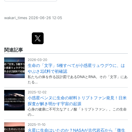
wakari_times
2026-06-26 12:05
関連記事
2026-03-20
生命の「文字」5種すべてが小惑星リュウグウに、は
やぶさ2試料で初確認
私たちの体を作る設計図であるDNAとRNA。その「文字」にあ
たる…
2025-12-02
小惑星ベンヌに生命の材料トリプトファン発見！日米
探査が解き明かす宇宙の起源
心身の健康に不可欠なアミノ酸「トリプトファン」。この生命
の…
2025-11-10
火星に生命はいたのか？NASAが古代岩石から「微生