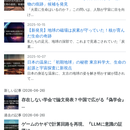
物の痕跡」候補を発見
「火星に生命はいるのか？」この問いは、人類が宇宙に目を向
け…
2025-10-15
【新発見】地球の磁場は炭素が守っていた！核が育ん
だ生命の奇跡
私たちの足元、地球の深部で、これまで見過ごされていた「炭
素…
2025-10-07
日本の温泉に「初期地球」の秘密 東京科学大、生命の
起源と宇宙探査に新視点
日本の身近な温泉に、太古の地球の姿を解き明かす鍵が隠され
て…
新しい記事
(2026-06-26)
存在しない学会で論文発表？中国で広がる『偽学会』
…
過去の記事
(2026-06-26)
ゲームのヤギで計算回路を再現、『LLMに意識の証