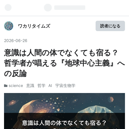
ワカリタイムズ
読者になる
2026
-
06
-
26
意識は人間の体でなくても宿る？
哲学者が唱える『地球中心主義』へ
の反論
science
意識
哲学
AI
宇宙生物学